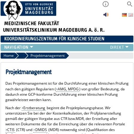
MEDIZINISCHE FAKULTÄT
UNIVERSITÄTSKLINIKUM MAGDEBURG A. ö. R.
KOORDINIERUNGSZENTRUM FÜR KLINISCHE STUDIEN
ÜBER UNS
Home
Leistungsspektrum
Projektmanagement
LEISTUNGSSPEKTRUM
KLINISCHE STUDIEN DER UMMD
Projektmanagement
AKTUELLES
Das Projektmanagement ist für die Durchführung einer klinischen Prüfung
INTRANET
nach den gültigen Regularien (
AMG, MPDG
) von großer Bedeutung, da
dadurch eine GCP-konforme Durchführung einer klinischen Prüfung
gewährleistet werden kann.
Nach der
Erstberatung
beginnt die Projektplanungsphase. Wir
unterstützen Sie bei der der Kostenkalkulation, der Prüfplanerstellung
gemäß der gültigen Vorgabe aus CTR bzw.MDR, der Erstellung aller
weiteren Dokumente die für die Einreichung über die relevanten Portale
CTIS
(CTR) und
DMIDS
(MDR) notwendig sind (Qualifikation des