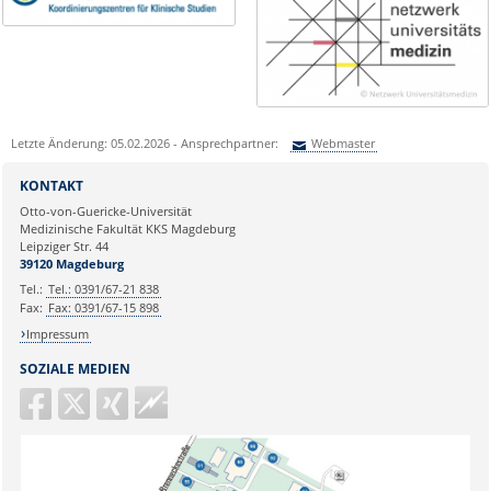
Letzte Änderung: 05.02.2026 - Ansprechpartner:
Webmaster
Sie können eine Nachricht versenden an:
Webmaster
KONTAKT
Ihre E-Mailadresse:
Otto-von-Guericke-Universität
Medizinische Fakultät KKS Magdeburg
Leipziger Str. 44
Ihr Anliegen:
39120 Magdeburg
Tel.:
Tel.: 0391/67-21 838
Fax:
Fax: 0391/67-15 898
Impressum
SOZIALE MEDIEN
Guericke
FM