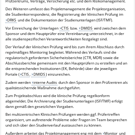
Prüfzentrums, Verträge, Versicherung etc. und dem Risikomanagement.
Des Weiteren umfasst das Projektmanagement die Projektorganisation,
die Studienkorrespondenz, die Registrierung der klinischen Prüfung im
DRKS
und die Dokumentation der Studienunterlagen (ISF/TMF).
Vor Einreichung der Unterlagen
CTIS
bzw.
DMIDS
wird zwischen dem
Sponsor und dem Hauptprüfer eine Vereinbarung unterzeichnet, in der
alle studienspezifischen Verantwortlichkeiten festgelegt sind.
Der Verlauf der klinischen Prüfung wird bis zum ihrem Abschluss durch
regelmäßiges Monitoring begleitet. Während des Verlaufs sind die
regulatorisch geforderten Sicherheitsberichte (CTR, MDR) sowie die
Abschlussberichte gemeinsam mit den Hauptprüfern zu erstellen und an
die entsprechenden Institutionen (EK, Behörde) über die jeweiligen
Portale (
CTIS
,
DMIDS
) einzureichen.
Zudem werden
interne Audits
durch den Sponsor in den Prüfzentren als
qualitätssichernde Maßnahme durchgeführt.
Zum Projektabschluss wird die klinische Prüfung regelkonform
abgemeldet. Die Archivierung der Studienunterlagen (ISF/TMF) erfolgt
dann gemäß den gesetzlichen Vorgaben.
Bei multizentrischen Klinischen Prüfungen werden ggf. Prüfertreffen
organisiert, um auftretende Probleme oder Fragen im Team besprechen
und sich über den Studienverlauf austauschen zu können.
Außerdem arbeitet das Projektmanagement eng mit dem
Monitor
und