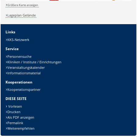
Größere Karte anzeigen
Lageplan Gelände
Sicherheitsabfrage:
Links
KKS-Netzwerk
Service
Lösung:
Personensuche
Kliniken / Institute / Einrichtungen
Veranstaltungskalender
Informationsmaterial
Kooperationen
Kooperationspartner
DIESE SEITE
Vorlesen
Drucken
Als PDF anzeigen
Permalink
Weiterempfehlen