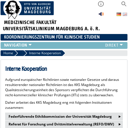
MEDIZINISCHE FAKULTÄT
UNIVERSITÄTSKLINIKUM MAGDEBURG A. ö. R.
KOORDINIERUNGSZENTRUM FÜR KLINISCHE STUDIEN
ÜBER UNS
Home
Über uns
Interne Kooperation
LEISTUNGSSPEKTRUM
KLINISCHE STUDIEN DER UMMD
Interne Kooperation
AKTUELLES
Aufgrund europäischer Richtlinien sowie nationaler Gesetze und daraus
INTRANET
resultierender nationaler Richtlinien ist das KKS Magdeburg als
Qualitätssicherungseinheit des Sponsors verpflichtet die Durchführung
nicht-kommerzieller klinischer Prüfungen (IITs) stets zu überwachen.
Daher arbeitet das KKS Magdeburg eng mit folgenden Institutionen
zusammen:
‣
Federführende Ethikkommission der Universität Magdeburg
‣
Referat für Forschung und Drittmittelverwaltung (REFO/DMV)
Dr. Norbert Beck (Geschäftsführer)