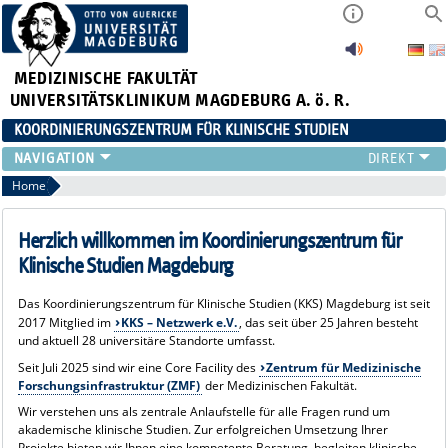
MEDIZINISCHE FAKULTÄT
UNIVERSITÄTSKLINIKUM MAGDEBURG A. ö. R.
KOORDINIERUNGSZENTRUM FÜR KLINISCHE STUDIEN
ÜBER UNS
Home
LEISTUNGSSPEKTRUM
KLINISCHE STUDIEN DER UMMD
Herzlich willkommen im Koordinierungszentrum für
AKTUELLES
Klinische Studien Magdeburg
INTRANET
Das Koordinierungszentrum für Klinische Studien (KKS) Magdeburg ist seit
2017 Mitglied im
KKS – Netzwerk e.V.
, das seit über 25 Jahren besteht
und aktuell 28 universitäre Standorte umfasst.
Seit Juli 2025 sind wir eine Core Facility des
Zentrum für Medizinische
Forschungsinfrastruktur (ZMF)
der Medizinischen Fakultät.
Wir verstehen uns als zentrale Anlaufstelle für alle Fragen rund um
akademische klinische Studien. Zur erfolgreichen Umsetzung Ihrer
Projekte bieten wir Ihnen eine kompetente Beratung, begleiten klinische