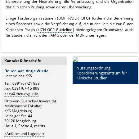
Sicherstellung der Finanzierung, die Veranlassung und die Organisation
der Klinischen Prüfung sowie deren Überwachung.
Einige Förderorganisationen (BMFTR/DLR, DFG) fordern die Benennung
eines Sponsors sowie die Verpflichtung auf, die in der Leitlinie zur Guten
Klinischen Praxis (
ICH-GCP-Guideline
) niedergelegten Grundsätze auch
für Studien, die nicht dem AMG oder der MDR unterliegen.
Kontakt & Anschrift
Nutzungsordnung
Dr. rer. nat. Antje Wiede
Koordinierungszentrum für
Leiterin des KKS
Klinische Studien
Tel.: 0391/67-21 838
Fax: 0391/67-15 898
kks@med.ovgu.de
Otto-von-Guericke-Universität
Medizinische Fakultät,
KKS Magdeburg
Leipziger Str. 44
39120 Magdeburg
Haus 1, Ebene 4, rechts
Anfahrt und Lageplan