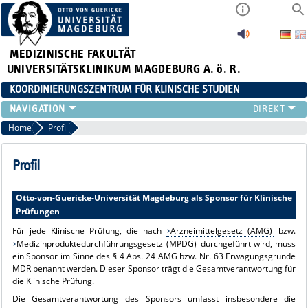
MEDIZINISCHE FAKULTÄT
UNIVERSITÄTSKLINIKUM MAGDEBURG A. ö. R.
KOORDINIERUNGSZENTRUM FÜR KLINISCHE STUDIEN
ÜBER UNS
Home
Profil
LEISTUNGSSPEKTRUM
KLINISCHE STUDIEN DER UMMD
Profil
AKTUELLES
INTRANET
Otto-von-Guericke-Universität Magdeburg als Sponsor für Klinische
Prüfungen
Für jede Klinische Prüfung, die nach
Arzneimittelgesetz (AMG)
bzw.
Medizinproduktedurchführungsgesetz (MPDG)
durchgeführt wird, muss
ein Sponsor im Sinne des § 4 Abs. 24 AMG bzw. Nr. 63 Erwägungsgründe
MDR benannt werden. Dieser Sponsor trägt die Gesamtverantwortung für
die Klinische Prüfung.
Die Gesamtverantwortung des Sponsors umfasst insbesondere die